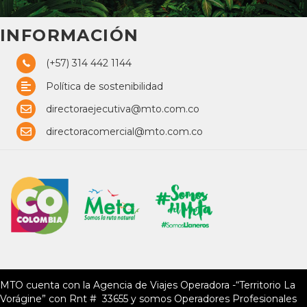
INFORMACIÓN
(+57) 314 442 1144
Política de sostenibilidad
directoraejecutiva@mto.com.co
directoracomercial@mto.com.co
MTO cuenta con la Agencia de Viajes Operadora -“Territorio La
Vorágine” con Rnt # 33655 y somos Operadores Profesionales